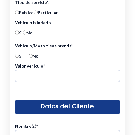
Tipo de servicio*:
Publico
Particular
Vehiculo blindado
Si
No
Vehiculo/Moto tiene prenda*
Si
No
Valor vehiculo*
Datos del Cliente
Nombre(s)*